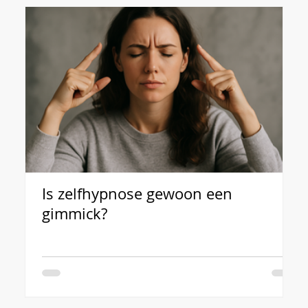
Is zelfhypnose gewoon een
L
gimmick?
c