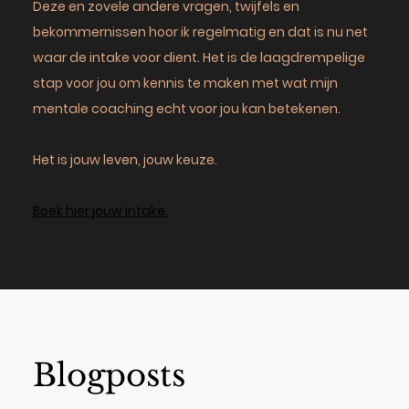
Deze en zovele andere vragen, twijfels en
bekommernissen hoor ik regelmatig en dat is nu net
waar de intake voor dient. Het is de laagdrempelige
stap voor jou om kennis te maken met wat mijn
mentale coaching echt voor jou kan betekenen.
Het is jouw leven, jouw keuze.
Boek hier jouw intake.
Blogposts