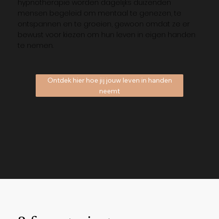
hypnotherapie worden dagelijks duizenden
mensen begeleid om mentaal te genezen, te
ontspannen en te groeien, gewoon omdat ze er
bewust voor kiezen om hun leven in eigen handen
te nemen.
Ontdek hier hoe jij jouw leven in handen
neemt