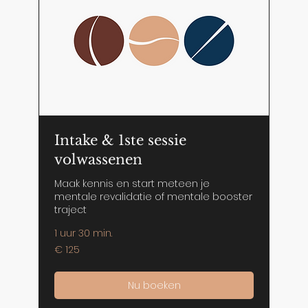
Intake & 1ste sessie
volwassenen
Maak kennis en start meteen je
mentale revalidatie of mentale booster
traject
1 uur 30 min.
125
€ 125
euro
Nu boeken