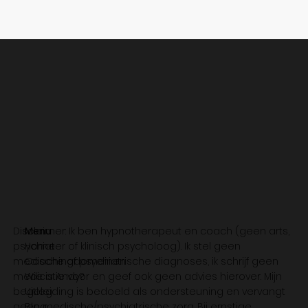
Disclaimer: Ik ben hypnotherapeut en coach (geen arts,
Menu
psychiater of klinisch psycholoog). Ik stel geen
Home
medische of psychiatrische diagnoses, ik schrijf geen
Coachingdomeinen
medicatie voor en geef ook geen advies hierover. Mijn
Wie is Andy?
begeleiding is bedoeld als ondersteuning en vervangt
Uitleg
geen medische/psychiatrische zorg. Bij ernstige
Blog