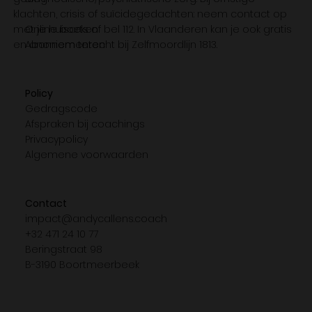
klachten, crisis of suïcidegedachten: neem contact op
met je huisarts of bel 112. In Vlaanderen kan je ook gratis
Online boeken
en anoniem terecht bij Zelfmoordlijn 1813.
Abonnementen
Policy
Gedragscode
Afspraken bij coachings
Privacypolicy
Algemene voorwaarden
Contact
impact@andycallens.coach
+32 471 24 10 77
Beringstraat 98
B-3190 Boortmeerbeek