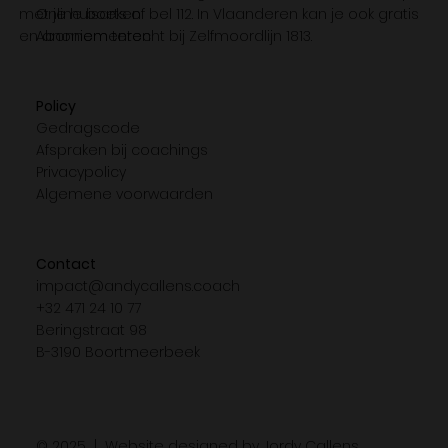
met je huisarts of bel 112. In Vlaanderen kan je ook gratis
Online boeken
en anoniem terecht bij Zelfmoordlijn 1813.
Abonnementen
Policy
Gedragscode
Afspraken bij coachings
Privacypolicy
Algemene voorwaarden
Contact
impact@andycallens.coach
+32 471 24 10 77
Beringstraat 98
B-3190 Boortmeerbeek
© 2025 |
Website designed by Jordy Callens