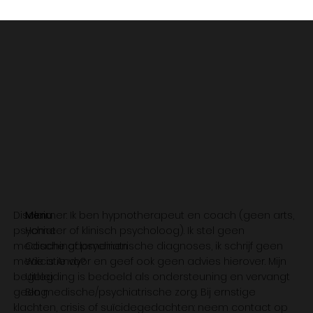
Disclaimer: Ik ben hypnotherapeut en coach (geen arts,
Menu
psychiater of klinisch psycholoog). Ik stel geen
Home
medische of psychiatrische diagnoses, ik schrijf geen
Coachingdomeinen
medicatie voor en geef ook geen advies hierover. Mijn
Wie is Andy?
begeleiding is bedoeld als ondersteuning en vervangt
Uitleg
geen medische/psychiatrische zorg. Bij ernstige
Blog
klachten, crisis of suïcidegedachten: neem contact op