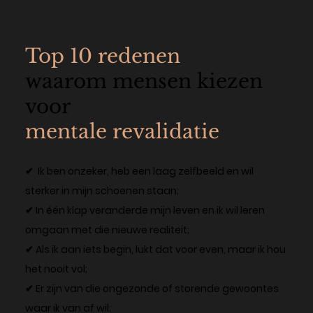
Top 10 redenen
waarom mensen kiezen
voor
mentale revalidatie
✔ Ik ben onzeker, heb een laag zelfbeeld en wil
sterker in mijn schoenen staan;
✔ In één klap veranderde mijn leven en ik wil leren
omgaan met die nieuwe realiteit;
✔ Als ik aan iets begin, lukt dat voor even, maar ik hou
het nooit vol;
✔ Er zijn van die ongezonde of storende gewoontes
waar ik van af wil;