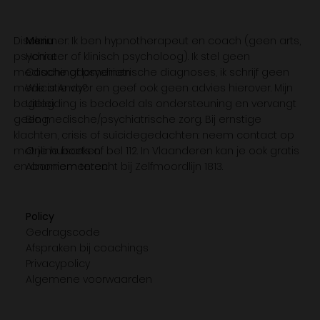
Disclaimer: Ik ben hypnotherapeut en coach (geen arts,
Menu
psychiater of klinisch psycholoog). Ik stel geen
Home
medische of psychiatrische diagnoses, ik schrijf geen
Coachingdomeinen
medicatie voor en geef ook geen advies hierover. Mijn
Wie is Andy?
begeleiding is bedoeld als ondersteuning en vervangt
Uitleg
geen medische/psychiatrische zorg. Bij ernstige
Blog
klachten, crisis of suïcidegedachten: neem contact op
met je huisarts of bel 112. In Vlaanderen kan je ook gratis
Online boeken
en anoniem terecht bij Zelfmoordlijn 1813.
Abonnementen
Policy
Gedragscode
Afspraken bij coachings
Privacypolicy
Algemene voorwaarden