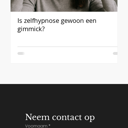
Is zelfhypnose gewoon een
L
gimmick?
c
Neem contact op
Voornaam
*