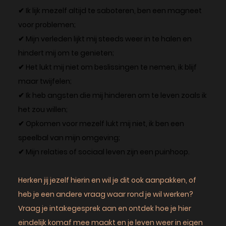
✔ Ik lijk mezelf altijd te saboteren, ben een magneet
voor problemen;
✔ Mijn verleden lijkt mij steeds weer in te halen en
hindert mij om te genieten;
✔ Het lukt mij niet om beslissingen te nemen, ik blijf
maar twijfelen;
✔ Ik heb angsten die mij hinderen om te leven zoals ik
het zou willen;
✔ Opkomen voor mezelf lukt mij niet, ik ben een
speelbal van mijn omgeving;
✔ Mijn relaties of sociaal leven zijn een puinhoop.
Herken jij jezelf hierin en wil je dit ook aanpakken, of
heb je een andere vraag waar rond je wil werken?
Vraag je intakegesprek aan en ontdek hoe je hier
eindelijk komaf mee maakt en je leven weer in eigen