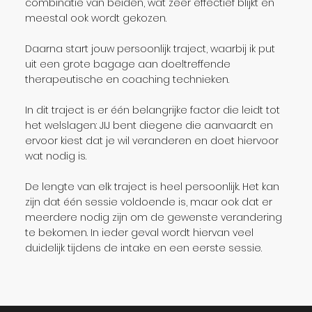
combinatie van beiden, wat zeer effectief blijkt en
meestal ook wordt gekozen.
Daarna start jouw persoonlijk traject, waarbij ik put
uit een grote bagage aan doeltreffende
therapeutische en coaching technieken.
In dit traject is er één belangrijke factor die leidt tot
het welslagen: JIJ bent diegene die aanvaardt en
ervoor kiest dat je wil veranderen en doet hiervoor
wat nodig is.
De lengte van elk traject is heel persoonlijk. Het kan
zijn dat één sessie voldoende is, maar ook dat er
meerdere nodig zijn om de gewenste verandering
te bekomen. In ieder geval wordt hiervan veel
duidelijk tijdens de intake en een eerste sessie.