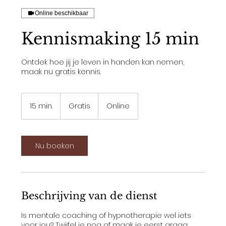
Online beschikbaar
Kennismaking 15 min
Ontdek hoe jij je leven in handen kan nemen,
maak nu gratis kennis.
Gratis
15 min.
1
Gratis
Online
5
m
i
n
Nu boeken
.
Beschrijving van de dienst
Is mentale coaching of hypnotherapie wel iets
voor jou? Twijfel je nog of maak je eerst graag