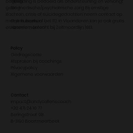
begeleiding is bedoeld als ondersteuning en vervangt
Uitleg
geen medische/psychiatrische zorg. Bij ernstige
Blog
klachten, crisis of suïcidegedachten: neem contact op
met je huisarts of bel 112. In Vlaanderen kan je ook gratis
Online boeken
en anoniem terecht bij Zelfmoordlijn 1813.
Abonnementen
Policy
Gedragscode
Afspraken bij coachings
Privacypolicy
Algemene voorwaarden
Contact
impact@andycallens.coach
+32 471 24 10 77
Beringstraat 98
B-3190 Boortmeerbeek