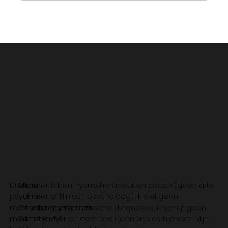
Disclaimer: Ik ben hypnotherapeut en coach (geen arts,
Menu
psychiater of klinisch psycholoog). Ik stel geen
Home
medische of psychiatrische diagnoses, ik schrijf geen
Coachingdomeinen
medicatie voor en geef ook geen advies hierover. Mijn
Wie is Andy?