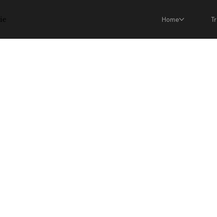
ie
Home
T