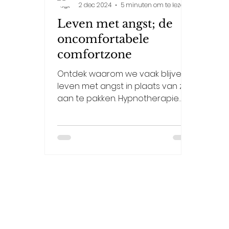
2 dec 2024
5 minuten om te lezen
Leven met angst; de
oncomfortabele
comfortzone
Ontdek waarom we vaak blijven
leven met angst in plaats van ze
aan te pakken. Hypnotherapie
kan je helpen je angsten aan te
pakken.