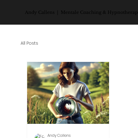
Andy Callens | Mentale Coaching & Hypnotherap
All Posts
Andy Callens