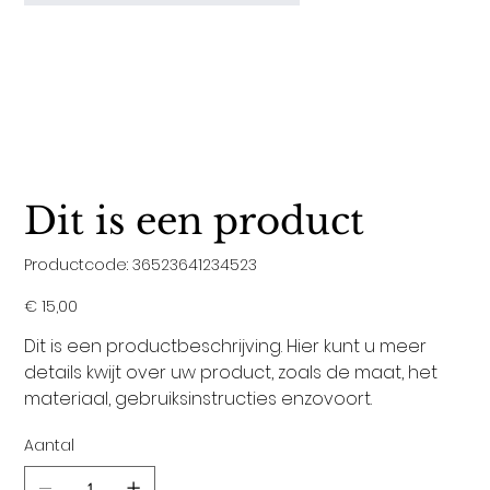
Dit is een product
Productcode
Productcode:
36523641234523
36523641234523
Prijs
€ 15,00
Dit is een productbeschrijving. Hier kunt u meer
details kwijt over uw product, zoals de maat, het
materiaal, gebruiksinstructies enzovoort.
Aantal