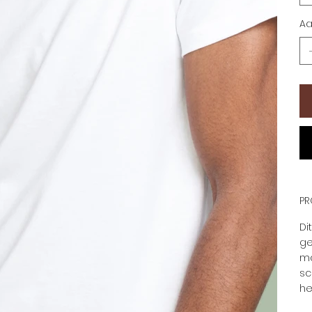
Aa
PR
Di
ge
ma
sc
he