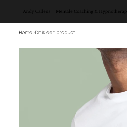
Andy Callens | Mentale Coaching & Hypnotherap
Home
>
Dit is een product