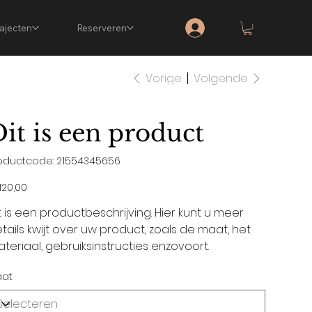
Inloggen
rajecten
Reserveren
Vorige
Volgende
it is een product
Productcode
oductcode:
21554345656
21554345656
120,00
t is een productbeschrijving. Hier kunt u meer
tails kwijt over uw product, zoals de maat, het
teriaal, gebruiksinstructies enzovoort.
at