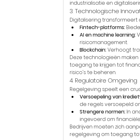
industrialisatie en digitaliseri
3. Technologische Innova
Digitalisering transformeert 
Fintech-platforms:
 Biede
AI en machine learning:
 
risicomanagement.
Blockchain:
 Verhoogt tra
Deze technologieën maken h
toegang te krijgen tot finan
risico's te beheren.
4. Regulatoire Omgeving
Regelgeving speelt een cruci
Versoepeling van kredie
de regels versoepeld om
Strengere normen:
 In a
ingevoerd om financiële 
Bedrijven moeten zich aan
regelgeving om toegang tot