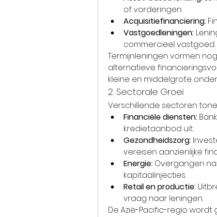
of vorderingen.
Acquisitiefinanciering:
 F
Vastgoedleningen:
 Leni
commercieel vastgoed.
Termijnleningen vormen nog
alternatieve financieringsvo
kleine en middelgrote onder
2. Sectorale Groei
Verschillende sectoren tone
Financiële diensten:
 Bank
kredietaanbod uit.
Gezondheidszorg:
 Invest
vereisen aanzienlijke fin
Energie:
 Overgangen na
kapitaalinjecties.
Retail en productie:
 Uitb
vraag naar leningen.
De Azië-Pacific-regio wordt 