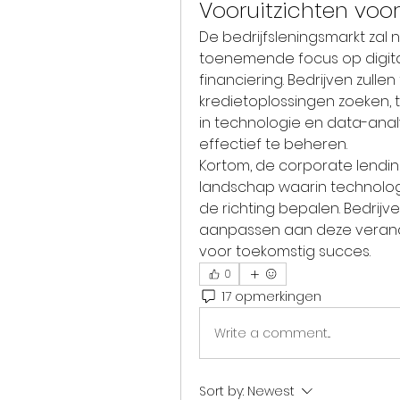
Vooruitzichten voo
De bedrijfsleningsmarkt zal 
toenemende focus op digita
financiering. Bedrijven zull
kredietoplossingen zoeken, te
in technologie en data-analy
effectief te beheren.
Kortom, de corporate lendin
landschap waarin technolog
de richting bepalen. Bedrijve
aanpassen aan deze verande
voor toekomstig succes.
0
17 opmerkingen
Write a comment...
Sort by:
Newest