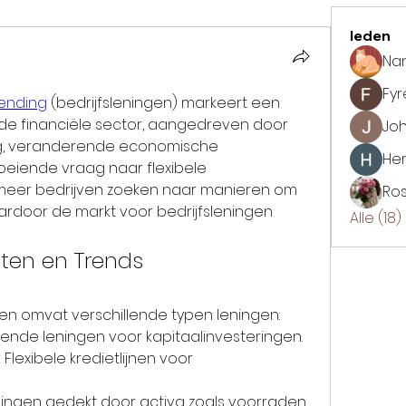
leden
Na
Fyr
lending
 (bedrijfsleningen) markeert een 
de financiële sector, aangedreven door 
Jo
g, veranderende economische 
Her
iende vraag naar flexibele 
 meer bedrijven zoeken naar manieren om 
Ro
ardoor de markt voor bedrijfsleningen 
Alle (18
ten en Trends
gen omvat verschillende typen leningen:
ende leningen voor kapitaalinvesteringen.
:
 Flexibele kredietlijnen voor 
ningen gedekt door activa zoals voorraden 