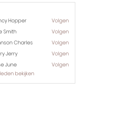
ncy Hopper
Volgen
e Smith
Volgen
hnson Charles
Volgen
ry Jerry
Volgen
se June
Volgen
) leden bekijken