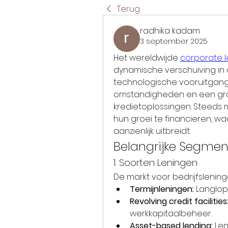
Terug
radhika kadam
3 september 2025
Het wereldwijde 
corporate 
dynamische verschuiving in 
technologische vooruitgan
omstandigheden en een groe
kredietoplossingen. Steeds
hun groei te financieren, wa
aanzienlijk uitbreidt.
Belangrijke Segmen
1. Soorten Leningen
De markt voor bedrijfslenin
Termijnleningen:
 Langlop
Revolving credit facilities
werkkapitaalbeheer.
Asset-based lending:
 Le