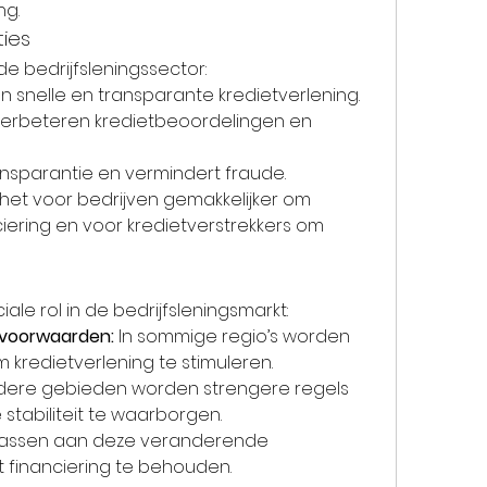
ng.
ties
de bedrijfsleningssector:
n snelle en transparante kredietverlening.
Verbeteren kredietbeoordelingen en 
nsparantie en vermindert fraude.
et voor bedrijven gemakkelijker om 
ciering en voor kredietverstrekkers om 
ale rol in de bedrijfsleningsmarkt:
tvoorwaarden:
 In sommige regio’s worden 
 kredietverlening te stimuleren.
ndere gebieden worden strengere regels 
stabiliteit te waarborgen.
passen aan deze veranderende 
 financiering te behouden.